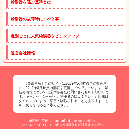
給湯器を選ぶ基準とは
給湯器の故障時にすべき事
種別ごとに人気給湯器をピックアップ
運営会社情報
【免責事項】このサイトは2023年5月時点の調査を基
に、2013年3月時点の情報を更新して作成しています。最
新の情報については必ず各会社に問い合わせをお願いしま
す。キャンペーンや割引、利用者の口コミといった情報は
タイミングによって変更・削除されることもありますこと
を、あらかじめご了承ください。
無断転用禁止（Unauthorized copying prohibited.）
©2018 【PR】口コミで選ぶ給湯器取付け設置業者を紹介！