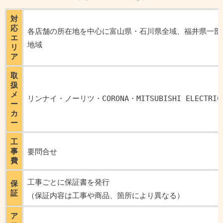
対
応
各店舗の所在地を中心に富山県・石川県全域、福井県一部
エ
地域
リ
ア
取
扱
メ
リンナイ・ノーリツ・CORONA・MITSUBISHI ELECTRIC
ー
カ
ー
工
事
要問合せ
費
工事ごとに保証書を発行
保
証
（保証内容は工事や商品、箇所により異なる）
ア