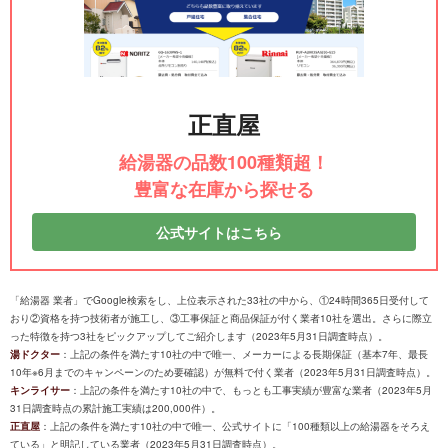
正直屋
給湯器の品数100種類超！
豊富な在庫から探せる
公式サイトはこちら
「給湯器 業者」でGoogle検索をし、上位表示された33社の中から、①24時間365日受付して
おり②資格を持つ技術者が施工し、③工事保証と商品保証が付く業者10社を選出。さらに際立
った特徴を持つ3社をピックアップしてご紹介します（2023年5月31日調査時点）。
湯ドクター
：上記の条件を満たす10社の中で唯一、メーカーによる長期保証（基本7年、最長
10年※6月までのキャンペーンのため要確認）が無料で付く業者（2023年5月31日調査時点）。
キンライサー
：上記の条件を満たす10社の中で、もっとも工事実績が豊富な業者（2023年5月
31日調査時点の累計施工実績は200,000件）。
正直屋
：上記の条件を満たす10社の中で唯一、公式サイトに「100種類以上の給湯器をそろえ
ている」と明記している業者（2023年5月31日調査時点）。