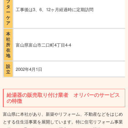
フ
タ
工事後は3、6、12ヶ月経過時に定期訪問
ー
ケ
ア
本
社
所
富山県富山市二口町4丁目4-4
在
地
設
2002年4月1日
立
給湯器の販売取り付け業者 オリバーのサービス
の特徴
富山県に本社があり、新築やリフォーム、不動産などをはじめ
とする住生活事業を展開しています。特に住宅リフォーム事業