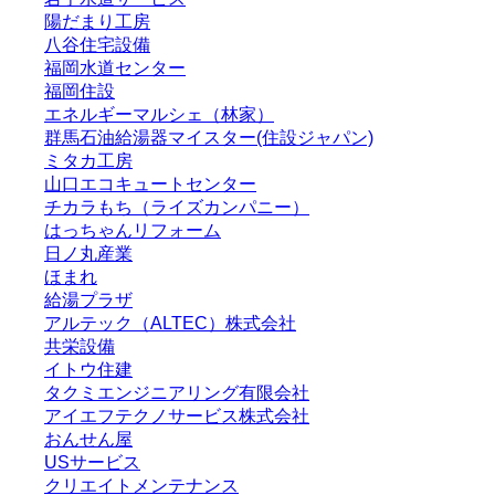
陽だまり工房
八谷住宅設備
福岡水道センター
福岡住設
エネルギーマルシェ（林家）
群馬石油給湯器マイスター(住設ジャパン)
ミタカ工房
山口エコキュートセンター
チカラもち（ライズカンパニー）
はっちゃんリフォーム
日ノ丸産業
ほまれ
給湯プラザ
アルテック（ALTEC）株式会社
共栄設備
イトウ住建
タクミエンジニアリング有限会社
アイエフテクノサービス株式会社
おんせん屋
USサービス
クリエイトメンテナンス