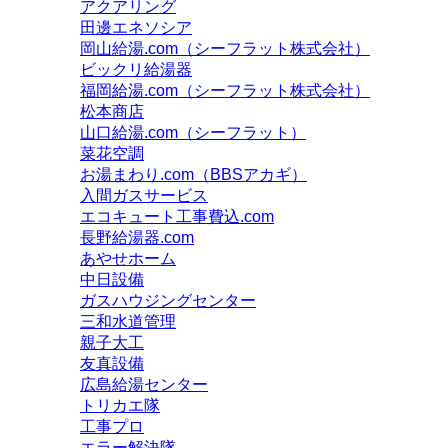
アクアリング
田邊エネソシア
岡山給湯.com（シーフラット株式会社）
ビックリ給湯器
福岡給湯.com（シーフラット株式会社）
松本商店
山口給湯.com（シーフラット）
菜花空調
お湯まわり.com（BBSアカギ）
入間ガスサービス
エコキュート工事費込.com
長野給湯器.com
あやせホーム
中日設備
ガスハウジングセンター
三和水道管理
親子大工
友真設備
広島給湯センター
トリカエ隊
工事プロ
エラー解決隊