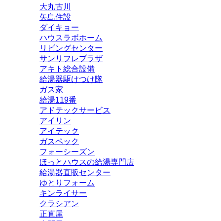
大丸古川
矢島住設
ダイキョー
ハウスラボホーム
リビングセンター
サンリフレプラザ
アキト総合設備
給湯器駆けつけ隊
ガス家
給湯119番
アドテックサービス
アイリン
アイテック
ガスペック
フォーシーズン
ほっとハウスの給湯専門店
給湯器直販センター
ゆとりフォーム
キンライサー
クラシアン
正直屋