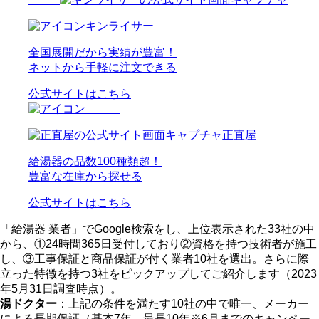
キンライサー
全国展開だから実績が豊富！
ネットから手軽に注文できる
公式サイトはこちら
正直屋
給湯器の品数100種類超！
豊富な在庫から探せる
公式サイトはこちら
「給湯器 業者」でGoogle検索をし、上位表示された33社の中
から、①24時間365日受付しており②資格を持つ技術者が施工
し、③工事保証と商品保証が付く業者10社を選出。さらに際
立った特徴を持つ3社をピックアップしてご紹介します（2023
年5月31日調査時点）。
湯ドクター
：上記の条件を満たす10社の中で唯一、メーカー
による長期保証（基本7年、最長10年※6月までのキャンペー