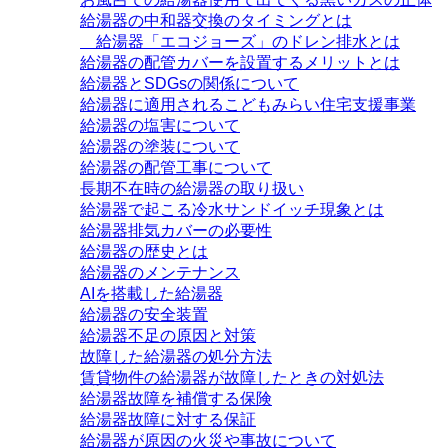
給湯器の中和器交換のタイミングとは
給湯器「エコジョーズ」のドレン排水とは
給湯器の配管カバーを設置するメリットとは
給湯器とSDGsの関係について
給湯器に適用されるこどもみらい住宅支援事業
給湯器の塩害について
給湯器の塗装について
給湯器の配管工事について
長期不在時の給湯器の取り扱い
給湯器で起こる冷水サンドイッチ現象とは
給湯器排気カバーの必要性
給湯器の歴史とは
給湯器のメンテナンス
AIを搭載した給湯器
給湯器の安全装置
給湯器不足の原因と対策
故障した給湯器の処分方法
賃貸物件の給湯器が故障したときの対処法
給湯器故障を補償する保険
給湯器故障に対する保証
給湯器が原因の火災や事故について