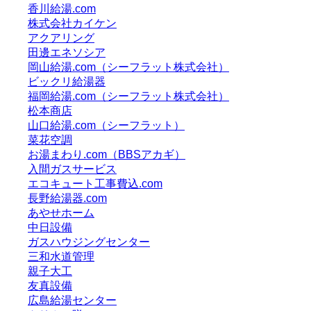
香川給湯.com
株式会社カイケン
アクアリング
田邊エネソシア
岡山給湯.com（シーフラット株式会社）
ビックリ給湯器
福岡給湯.com（シーフラット株式会社）
松本商店
山口給湯.com（シーフラット）
菜花空調
お湯まわり.com（BBSアカギ）
入間ガスサービス
エコキュート工事費込.com
長野給湯器.com
あやせホーム
中日設備
ガスハウジングセンター
三和水道管理
親子大工
友真設備
広島給湯センター