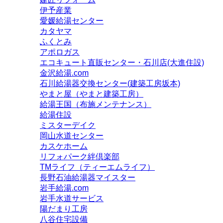
伊予産業
愛媛給湯センター
カタヤマ
ふくとみ
アポロガス
エコキュート直販センター・石川店(大進住設)
金沢給湯.com
石川給湯器交換センター(建築工房坂本)
やまと屋（やまと建築工房）
給湯王国（布施メンテナンス）
給湯住設
ミスターデイク
岡山水道センター
カスケホーム
リフォパーク絆倶楽部
TMライフ（ティーエムライフ）
長野石油給湯器マイスター
岩手給湯.com
岩手水道サービス
陽だまり工房
八谷住宅設備