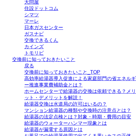
大問屋
住設ドットコム
シマツ
マーレ
日本ガスセンター
ガスナビ
交換できるくん
カインズ
トモリビ
交換前に知っておきたいこと
戻る
交換前に知っておきたいこと_TOP
高効率給湯器導入促進による家庭部門の省エネルギ
ー推進事業費補助金とは？
ホームセンターで給湯器の交換は依頼できる？メリ
ット・デメリットを解説！
給湯器交換は水道局の許可はいるの？
マンション給湯器の種類や交換時の注意点とは？
給湯器の法定点検とは？対象・時期・費用の目安
給湯器のウォーターハンマー現象とは
給湯器が漏電する原因とは
お風呂での給湯器使用で出てくる黒いカスの正体