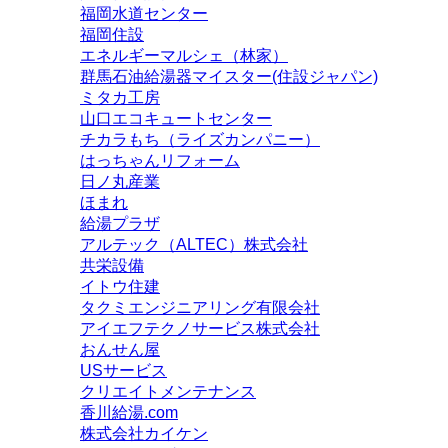
福岡水道センター
福岡住設
エネルギーマルシェ（林家）
群馬石油給湯器マイスター(住設ジャパン)
ミタカ工房
山口エコキュートセンター
チカラもち（ライズカンパニー）
はっちゃんリフォーム
日ノ丸産業
ほまれ
給湯プラザ
アルテック（ALTEC）株式会社
共栄設備
イトウ住建
タクミエンジニアリング有限会社
アイエフテクノサービス株式会社
おんせん屋
USサービス
クリエイトメンテナンス
香川給湯.com
株式会社カイケン