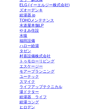
ELG (イーエルジー株式会社)
ズオーデンキ
給湯器.jp
TOHOメンテナンス
水道屋本舗LP
やまみ住設
水猿
福田設備
ハロー給湯
タゼン
村喜設備株式会社
トゥモローリビング
エスケージー
モアープランニング
ユーテック
スマイク
ライフアップテクニカル
湯ドクター
給湯器 ライフ
給湯コング
ヒロデン