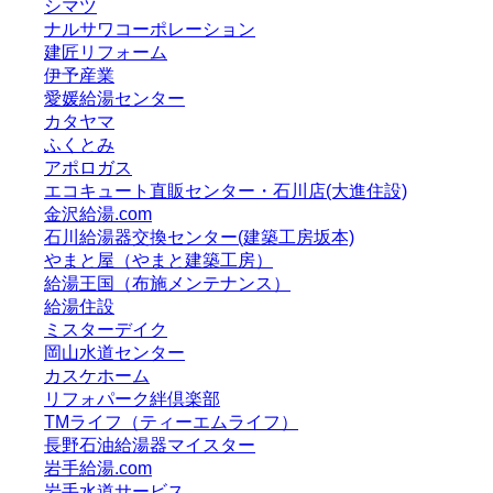
シマツ
ナルサワコーポレーション
建匠リフォーム
伊予産業
愛媛給湯センター
カタヤマ
ふくとみ
アポロガス
エコキュート直販センター・石川店(大進住設)
金沢給湯.com
石川給湯器交換センター(建築工房坂本)
やまと屋（やまと建築工房）
給湯王国（布施メンテナンス）
給湯住設
ミスターデイク
岡山水道センター
カスケホーム
リフォパーク絆倶楽部
TMライフ（ティーエムライフ）
長野石油給湯器マイスター
岩手給湯.com
岩手水道サービス