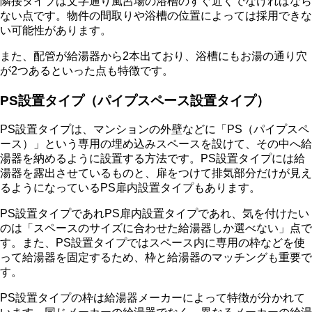
隣接タイプは文字通り風呂場の浴槽のすぐ近くでなければなら
ない点です。物件の間取りや浴槽の位置によっては採用できな
い可能性があります。
また、配管が給湯器から2本出ており、浴槽にもお湯の通り穴
が2つあるといった点も特徴です。
PS設置タイプ（パイプスペース設置タイプ）
PS設置タイプは、マンションの外壁などに「PS（パイプスペ
ース）」という専用の埋め込みスペースを設けて、その中へ給
湯器を納めるように設置する方法です。PS設置タイプには給
湯器を露出させているものと、扉をつけて排気部分だけが見え
るようになっているPS扉内設置タイプもあります。
PS設置タイプであれPS扉内設置タイプであれ、気を付けたい
のは「スペースのサイズに合わせた給湯器しか選べない」点で
す。また、PS設置タイプではスペース内に専用の枠などを使
って給湯器を固定するため、枠と給湯器のマッチングも重要で
す。
PS設置タイプの枠は給湯器メーカーによって特徴が分かれて