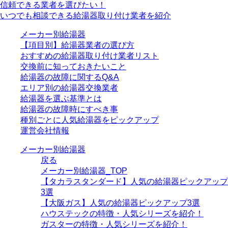
信頼できる業者を選びたい！
いつでも相談できる給湯器取り付け業者を紹介
メーカー別給湯器
【項目別】給湯器業者の選び方
おすすめの給湯器取り付け業者リスト
交換前に知っておきたいこと
給湯器の故障に関するQ&A
エリア別の給湯器交換業者
給湯器を選ぶ基準とは
給湯器の故障時にすべき事
種別ごとに人気給湯器をピックアップ
運営会社情報
メーカー別給湯器
戻る
メーカー別給湯器_TOP
【タカラスタンダード】人気の給湯器ピックアップ
3選
【大阪ガス】人気の給湯器ピックアップ3選
ハウステックの特徴・人気シリーズを紹介！
ガスターの特徴・人気シリーズを紹介！