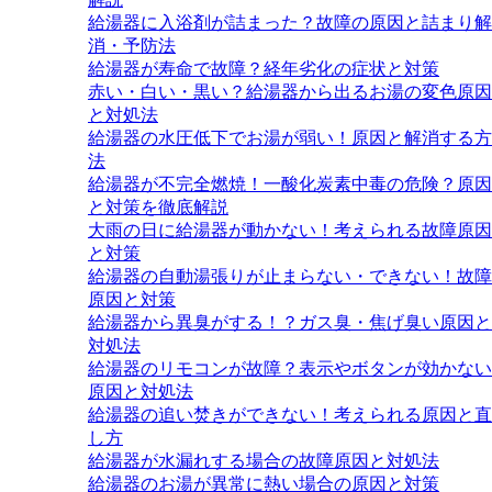
給湯器に入浴剤が詰まった？故障の原因と詰まり解
消・予防法
給湯器が寿命で故障？経年劣化の症状と対策
赤い・白い・黒い？給湯器から出るお湯の変色原因
と対処法
給湯器の水圧低下でお湯が弱い！原因と解消する方
法
給湯器が不完全燃焼！一酸化炭素中毒の危険？原因
と対策を徹底解説
大雨の日に給湯器が動かない！考えられる故障原因
と対策
給湯器の自動湯張りが止まらない・できない！故障
原因と対策
給湯器から異臭がする！？ガス臭・焦げ臭い原因と
対処法
給湯器のリモコンが故障？表示やボタンが効かない
原因と対処法
給湯器の追い焚きができない！考えられる原因と直
し方
給湯器が水漏れする場合の故障原因と対処法
給湯器のお湯が異常に熱い場合の原因と対策