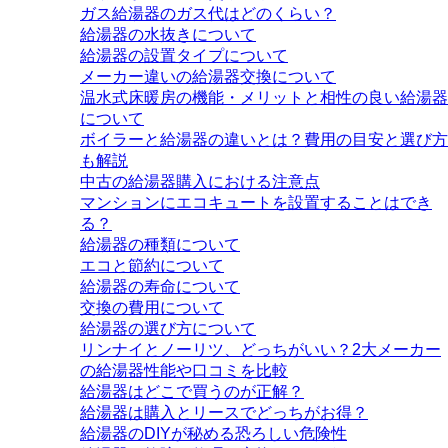
ガス給湯器のガス代はどのくらい？
給湯器の水抜きについて
給湯器の設置タイプについて
メーカー違いの給湯器交換について
温水式床暖房の機能・メリットと相性の良い給湯器
について
ボイラーと給湯器の違いとは？費用の目安と選び方
も解説
中古の給湯器購入における注意点
マンションにエコキュートを設置することはでき
る？
給湯器の種類について
エコと節約について
給湯器の寿命について
交換の費用について
給湯器の選び方について
リンナイとノーリツ、どっちがいい？2大メーカー
の給湯器性能や口コミを比較
給湯器はどこで買うのが正解？
給湯器は購入とリースでどっちがお得？
給湯器のDIYが秘める恐ろしい危険性