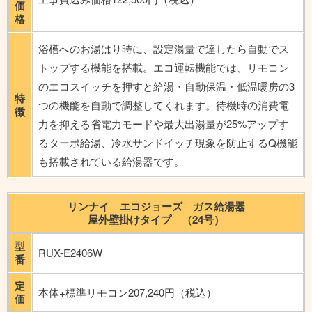
価
格
浴槽へのお湯はり時に、設定湯量で達したら自動でス
トップする機能を搭載。エコ運転機能では、リモコン
のエコスイッチを押すと給湯・自動保温・低温暖房の3
特
つの機能を自動で調整してくれます。待機時の消費電
徴
力を抑える省電力モードや最大出湯量が25%アップす
るターボ給湯、冷水サンドイッチ現象を防止するQ機能
も搭載されている給湯器です。
リンナイ エコジョーズ ガス給湯器
屋外壁掛けタイプ （24号）
型
RUX-E2406W
番
定
本体+標準リモコン207,240円（税込）
価