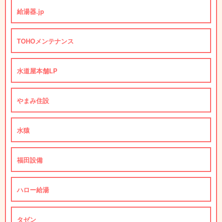
給湯器.jp
TOHOメンテナンス
水道屋本舗LP
やまみ住設
水猿
福田設備
ハロー給湯
タゼン