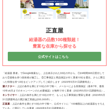
正直屋
給湯器の品数100種類超！
豊富な在庫から探せる
公式サイトはこちら
「給湯器 業者」でGoogle検索をし、上位表示された33社の中から、①24時間365日受付して
おり②資格を持つ技術者が施工し、③工事保証と商品保証が付く業者10社を選出。さらに際立
った特徴を持つ3社をピックアップしてご紹介します（2023年5月31日調査時点）。
湯ドクター
：上記の条件を満たす10社の中で唯一、メーカーによる長期保証（基本7年、最長
10年※6月までのキャンペーンのため要確認）が無料で付く業者（2023年5月31日調査時点）。
キンライサー
：上記の条件を満たす10社の中で、もっとも工事実績が豊富な業者（2023年5月
31日調査時点の累計施工実績は200,000件）。
正直屋
：上記の条件を満たす10社の中で唯一、公式サイトに「100種類以上の給湯器をそろえ
ている」と明記している業者（2023年5月31日調査時点）。