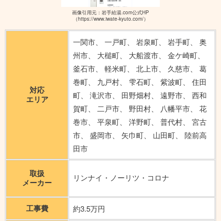
画像引用元：岩手給湯.com公式HP
（https://www.iwate-kyuto.com/）
一関市、 一戸町、 岩泉町、 岩手町、 奥
州市、 大槌町、 大船渡市、 金ケ崎町、
釜石市、 軽米町、 北上市、 久慈市、 葛
巻町、 九戸村、 雫石町、 紫波町、 住田
対応
町、 滝沢市、 田野畑村、 遠野市、 西和
エリア
賀町、 二戸市、 野田村、 八幡平市、 花
巻市、 平泉町、 洋野町、 普代村、 宮古
市、 盛岡市、 矢巾町、 山田町、 陸前高
田市
取扱
リンナイ・ノーリツ・コロナ
メーカー
工事費
約3.5万円