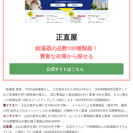
正直屋
給湯器の品数100種類超！
豊富な在庫から探せる
公式サイトはこちら
「給湯器 業者」でGoogle検索をし、上位表示された33社の中から、①24時間365日受付して
おり②資格を持つ技術者が施工し、③工事保証と商品保証が付く業者10社を選出。さらに際立
った特徴を持つ3社をピックアップしてご紹介します（2023年5月31日調査時点）。
湯ドクター
：上記の条件を満たす10社の中で唯一、メーカーによる長期保証（基本7年、最長
10年※6月までのキャンペーンのため要確認）が無料で付く業者（2023年5月31日調査時点）。
キンライサー
：上記の条件を満たす10社の中で、もっとも工事実績が豊富な業者（2023年5月
31日調査時点の累計施工実績は200,000件）。
正直屋
：上記の条件を満たす10社の中で唯一、公式サイトに「100種類以上の給湯器をそろえ
ている」と明記している業者（2023年5月31日調査時点）。