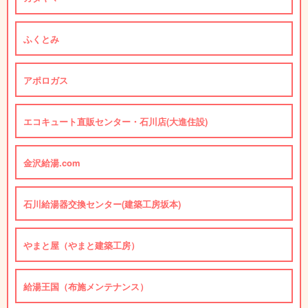
ふくとみ
アポロガス
エコキュート直販センター・石川店(大進住設)
金沢給湯.com
石川給湯器交換センター(建築工房坂本)
やまと屋（やまと建築工房）
給湯王国（布施メンテナンス）