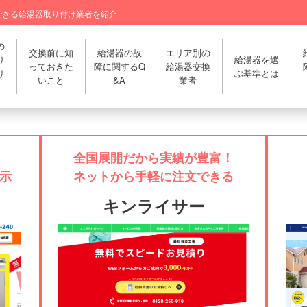
できる給湯器取り付け業者を紹介
の
交換前に知
給湯器の故
エリア別の
り
給湯器を選
っておきた
障に関するQ
給湯器交換
リ
ぶ基準とは
いこと
&A
業者
全国展開だから実績が豊富！
示
ネットから手軽に注文できる
キンライサー