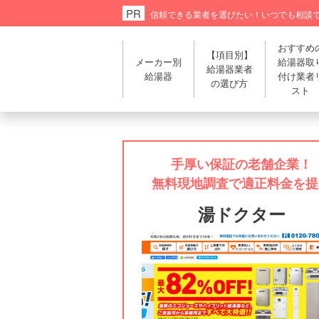
信頼できる業者を選びたい！
いつでも相談
おすすめ
【項目別】
メーカー別
給湯器取
給湯器業者
給湯器
付け業者
の選び方
スト
手厚い保証の老舗企業！
無料現地調査で適正料金を提
湯ドクター