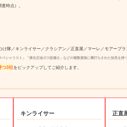
日調査時点）。
つけ隊／キンライサー／クラシアン／正直屋／マーレ／
モアープラ
スペシャリスト」「液化石油ガス設備士」などの複数資格に裏打ちされた知見を持
持つ3社
をピックアップしてご紹介します。
キンライサー
正直