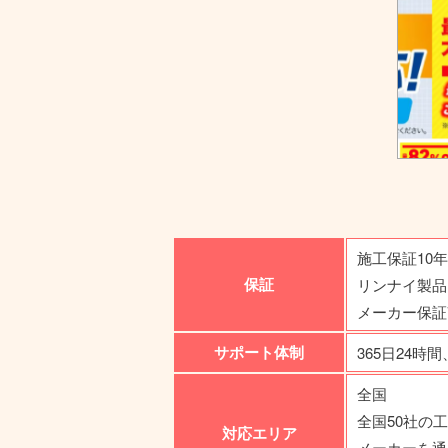
施工保証10
保証
リンナイ製品
メーカー保証
サポート体制
365日24時間
全国
全国50社の
対応エリア
メーカーを通