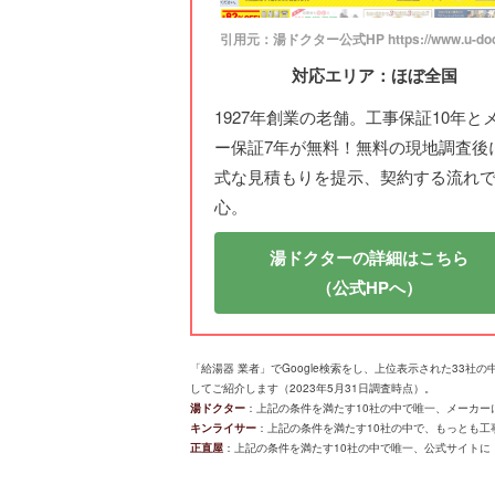
引用元：湯ドクター公式HP https://www.u-doct
対応エリア：ほぼ全国
1927年創業の老舗。工事保証10年と
ー保証7年が無料！無料の現地調査後
式な見積もりを提示、契約する流れ
心。
湯ドクターの詳細はこちら
（公式HPへ）
「給湯器 業者」でGoogle検索をし、上位表示された33
してご紹介します（2023年5月31日調査時点）。
湯ドクター
：上記の条件を満たす10社の中で唯一、メーカーに
キンライサー
：上記の条件を満たす10社の中で、もっとも工事実
正直屋
：上記の条件を満たす10社の中で唯一、公式サイトに「