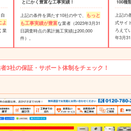
とにかく豊富な工事実績！
100
、自
もっと
上記の
上記の条件を満たす10社の中で、
によ
式サイ
も工事実績が豊富
な業者（2023年3月31
ろえてい
く業
日調査時点の累計施工実績は200,000
年3月3
件）。
業者
3社の保証・サポート体制をチェック！