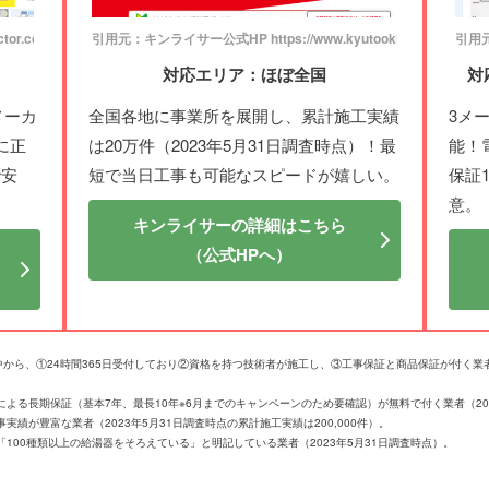
or.com/
引用元：キンライサー公式HP https://www.kyutooki.com/
引用元：
対応エリア：ほぼ全国
対
メーカ
全国各地に事業所を展開し、累計施工実績
3メ
に正
は20万件（2023年5月31日調査時点）！最
能！
で安
短で当日工事も可能なスピードが嬉しい。
保証
意。
キンライサーの詳細はこちら
（公式HPへ）
社の中から、①24時間365日受付しており②資格を持つ技術者が施工し、③工事保証と商品保証が付く
よる長期保証（基本7年、最長10年※6月までのキャンペーンのため要確認）が無料で付く業者（202
績が豊富な業者（2023年5月31日調査時点の累計施工実績は200,000件）。
100種類以上の給湯器をそろえている」と明記している業者（2023年5月31日調査時点）。