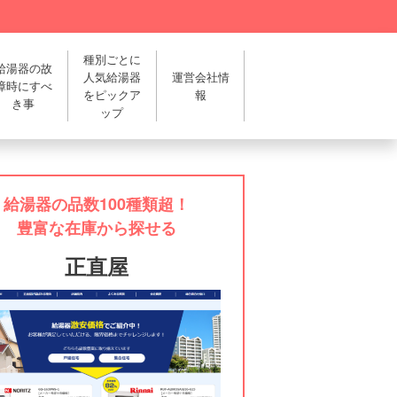
種別ごとに
給湯器の故
人気給湯器
運営会社情
障時にすべ
をピックア
報
き事
ップ
給湯器の品数100種類超！
豊富な在庫から探せる
正直屋