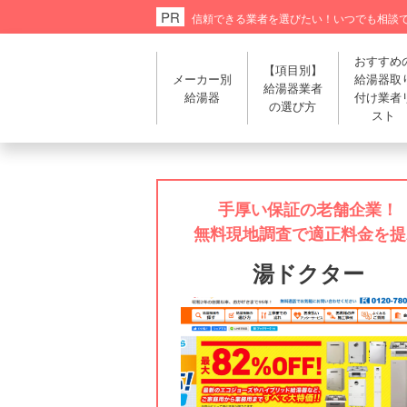
信頼できる業者を選びたい！
いつでも相談
おすすめ
【項目別】
メーカー別
給湯器取
給湯器業者
給湯器
付け業者
の選び方
スト
手厚い保証の老舗企業！
無料現地調査で適正料金を提
湯ドクター