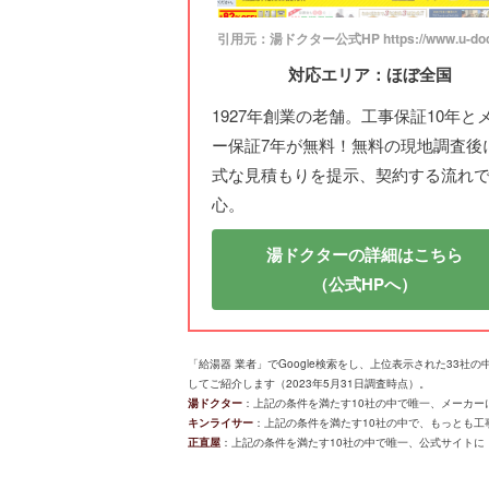
引用元：湯ドクター公式HP https://www.u-doct
対応エリア：ほぼ全国
1927年創業の老舗。工事保証10年と
ー保証7年が無料！無料の現地調査後
式な見積もりを提示、契約する流れ
心。
湯ドクターの詳細はこちら
（公式HPへ）
「給湯器 業者」でGoogle検索をし、上位表示された33
してご紹介します（2023年5月31日調査時点）。
湯ドクター
：上記の条件を満たす10社の中で唯一、メーカーに
キンライサー
：上記の条件を満たす10社の中で、もっとも工事実
正直屋
：上記の条件を満たす10社の中で唯一、公式サイトに「