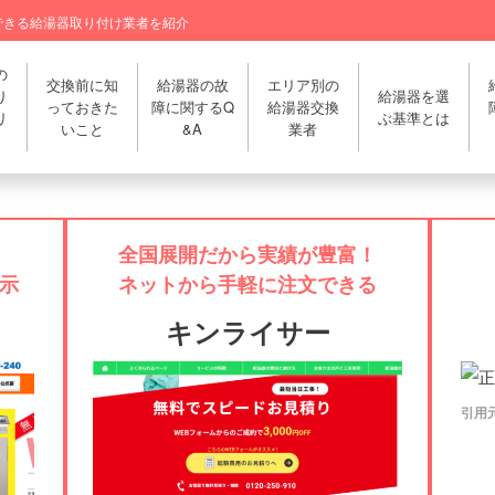
できる給湯器取り付け業者を紹介
の
交換前に知
給湯器の故
エリア別の
り
給湯器を選
っておきた
障に関するQ
給湯器交換
リ
ぶ基準とは
いこと
&A
業者
全国展開だから実績が豊富！
示
ネットから手軽に注文できる
キンライサー
引用元：