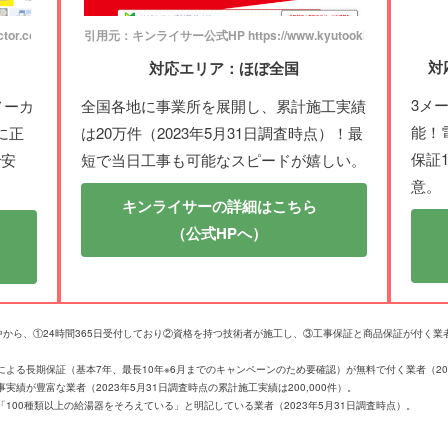
or.com/
引用元：キンライサー公式HP https://www.kyutooki.com/
対
対応エリア：ほぼ全国
3メ
メーカ
全国各地に事業所を展開し、累計施工実績
能！
に正
は20万件（2023年5月31日調査時点）！最
保証
で安
短で当日工事も可能なスピードが嬉しい。
意。
キンライサーの詳細はこちら
（公式HPへ）
社の中から、①24時間365日受付しており②資格を持つ技術者が施工し、③工事保証と商品保証が付く
よる長期保証（基本7年、最長10年※6月までのキャンペーンのため要確認）が無料で付く業者（202
績が豊富な業者（2023年5月31日調査時点の累計施工実績は200,000件）。
100種類以上の給湯器をそろえている」と明記している業者（2023年5月31日調査時点）。