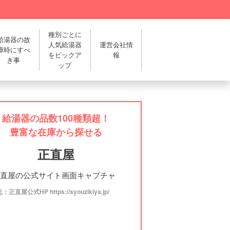
種別ごとに
給湯器の故
人気給湯器
運営会社情
障時にすべ
をピックア
報
き事
ップ
給湯器の品数100種類超！
豊富な在庫から探せる
正直屋
正直屋公式HP https://syouzikiya.jp/