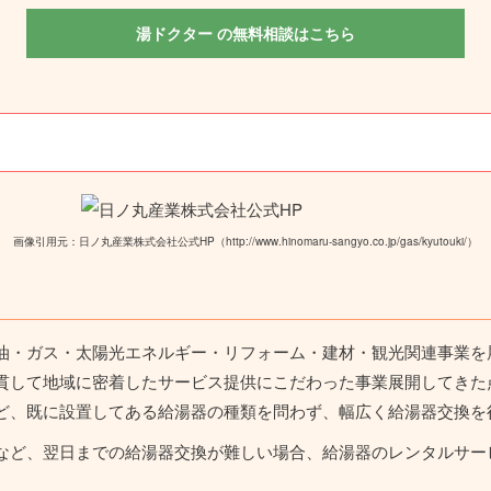
湯ドクター の無料相談はこちら
画像引用元：日ノ丸産業株式会社公式HP（http://www.hinomaru-sangyo.co.jp/gas/kyutouki/）
油・ガス・太陽光エネルギー・リフォーム・建材・観光関連事業を展
貫して地域に密着したサービス提供にこだわった事業展開してきた
ど、既に設置してある給湯器の種類を問わず、幅広く給湯器交換を
など、翌日までの給湯器交換が難しい場合、給湯器のレンタルサー