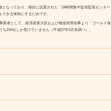
徴となっており、独自に設置された「24時間集中監視監視センタ
をできる体制にするためです。
ス事業者として、経済産業大臣および都道府県知事より「ゴールド
のうち234社しか受けていません（平成27年3月末調べ）。