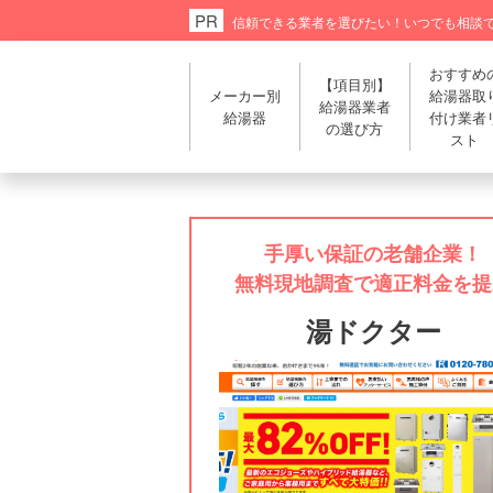
信頼できる業者を選びたい！
いつでも相談
おすすめ
【項目別】
メーカー別
給湯器取
給湯器業者
給湯器
付け業者
の選び方
スト
手厚い保証の老舗企業！
無料現地調査で適正料金を提
湯ドクター