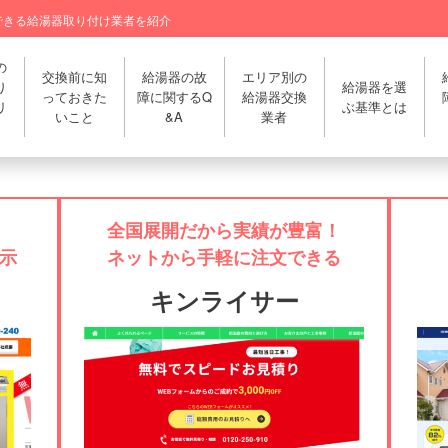
できる給湯器取り付け業者を紹介
の
交換前に知
給湯器の故
エリア別の
り
給湯器を選
っておきた
障に関するQ
給湯器交換
リ
ぶ基準とは
いこと
&A
業者
全国展開だから実績が豊富！
示
ネットから手軽に注文できる
キンライサー