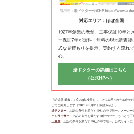
引用元：湯ドクター公式HP https://www.u-doct
対応エリア：ほぼ全国
1927年創業の老舗。工事保証10年と
ー保証7年が無料！無料の現地調査後
式な見積もりを提示、契約する流れ
心。
湯ドクターの詳細はこちら
（公式HPへ）
「給湯器 業者」でGoogle検索をし、上位表示された33
してご紹介します（2023年5月31日調査時点）。
湯ドクター
：上記の条件を満たす10社の中で唯一、メーカーに
キンライサー
：上記の条件を満たす10社の中で、もっとも工事実
正直屋
：上記の条件を満たす10社の中で唯一、公式サイトに「