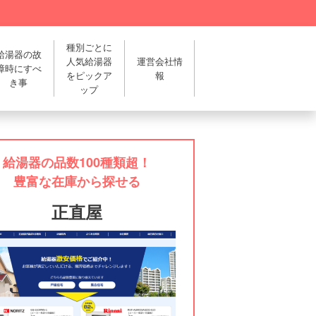
種別ごとに
給湯器の故
人気給湯器
運営会社情
障時にすべ
をピックア
報
き事
ップ
給湯器の品数100種類超！
豊富な在庫から探せる
正直屋