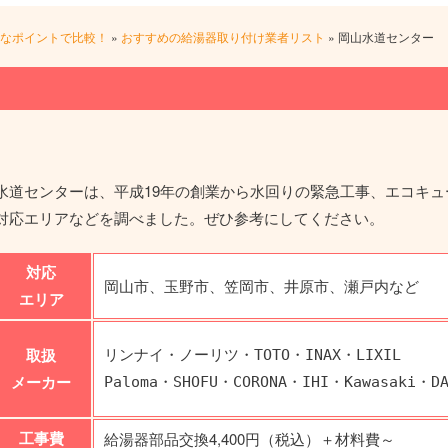
なポイントで比較！
»
おすすめの給湯器取り付け業者リスト
»
岡山水道センター
水道センターは、平成19年の創業から水回りの緊急工事、エコキ
対応エリアなどを調べました。ぜひ参考にしてください。
対応
岡山市、玉野市、笠岡市、井原市、瀬戸内など
エリア
取扱
リンナイ・ノーリツ・TOTO・INAX・LIXIL
メーカー
Paloma・SHOFU・CORONA・IHI・Kawasaki・D
工事費
給湯器部品交換4,400円（税込）＋材料費～