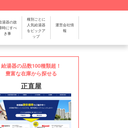
種別ごとに
給湯器の故
人気給湯器
運営会社情
障時にすべ
をピックア
報
き事
ップ
給湯器の品数100種類超！
豊富な在庫から探せる
正直屋