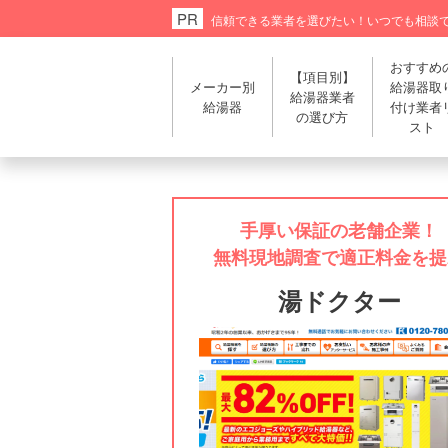
信頼できる業者を選びたい！
いつでも相談
おすすめ
【項目別】
メーカー別
給湯器取
給湯器業者
給湯器
付け業者
の選び方
スト
手厚い保証の老舗企業！
無料現地調査で適正料金を提
湯ドクター