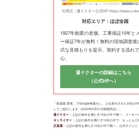
引用元：湯ドクター公式HP https://www.u-doct
対応エリア：ほぼ全国
1927年創業の老舗。工事保証10年と
ー保証7年が無料！無料の現地調査後
式な見積もりを提示、契約する流れ
心。
湯ドクターの詳細はこちら
（公式HPへ）
「給湯器 業者」でGoogle検索をし、上位表示された33
してご紹介します（2023年5月31日調査時点）。
湯ドクター
：上記の条件を満たす10社の中で唯一、メーカーに
キンライサー
：上記の条件を満たす10社の中で、もっとも工事実
正直屋
：上記の条件を満たす10社の中で唯一、公式サイトに「