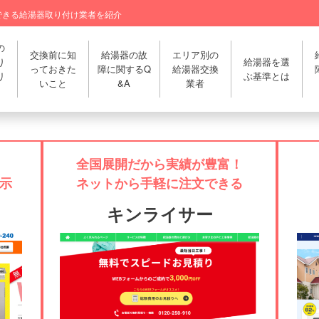
できる給湯器取り付け業者を紹介
の
交換前に知
給湯器の故
エリア別の
り
給湯器を選
っておきた
障に関するQ
給湯器交換
リ
ぶ基準とは
いこと
&A
業者
全国展開だから実績が豊富！
示
ネットから手軽に注文できる
キンライサー