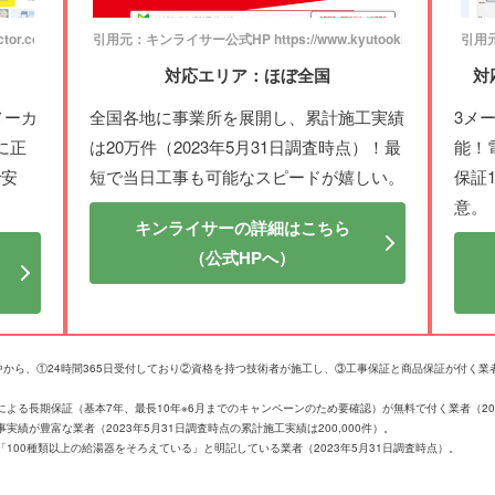
or.com/
引用元：キンライサー公式HP https://www.kyutooki.com/
引用元：
対応エリア：ほぼ全国
対
メーカ
全国各地に事業所を展開し、累計施工実績
3メ
に正
は20万件（2023年5月31日調査時点）！最
能！
で安
短で当日工事も可能なスピードが嬉しい。
保証
意。
キンライサーの詳細はこちら
（公式HPへ）
社の中から、①24時間365日受付しており②資格を持つ技術者が施工し、③工事保証と商品保証が付く
よる長期保証（基本7年、最長10年※6月までのキャンペーンのため要確認）が無料で付く業者（202
績が豊富な業者（2023年5月31日調査時点の累計施工実績は200,000件）。
100種類以上の給湯器をそろえている」と明記している業者（2023年5月31日調査時点）。