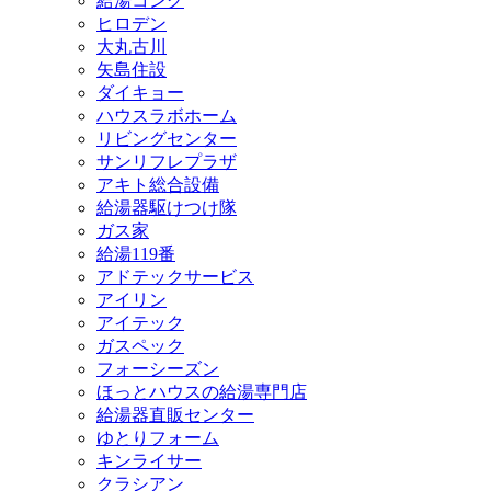
給湯コング
ヒロデン
大丸古川
矢島住設
ダイキョー
ハウスラボホーム
リビングセンター
サンリフレプラザ
アキト総合設備
給湯器駆けつけ隊
ガス家
給湯119番
アドテックサービス
アイリン
アイテック
ガスペック
フォーシーズン
ほっとハウスの給湯専門店
給湯器直販センター
ゆとりフォーム
キンライサー
クラシアン