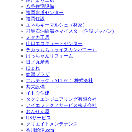
陽だまり工房
八谷住宅設備
福岡水道センター
福岡住設
エネルギーマルシェ（林家）
群馬石油給湯器マイスター(住設ジャパン)
ミタカ工房
山口エコキュートセンター
チカラもち（ライズカンパニー）
はっちゃんリフォーム
日ノ丸産業
ほまれ
給湯プラザ
アルテック（ALTEC）株式会社
共栄設備
イトウ住建
タクミエンジニアリング有限会社
アイエフテクノサービス株式会社
おんせん屋
USサービス
クリエイトメンテナンス
香川給湯.com