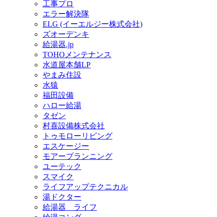
工事プロ
エラー解決隊
ELG (イーエルジー株式会社)
ズオーデンキ
給湯器.jp
TOHOメンテナンス
水道屋本舗LP
やまみ住設
水猿
福田設備
ハロー給湯
タゼン
村喜設備株式会社
トゥモローリビング
エスケージー
モアープランニング
ユーテック
スマイク
ライフアップテクニカル
湯ドクター
給湯器 ライフ