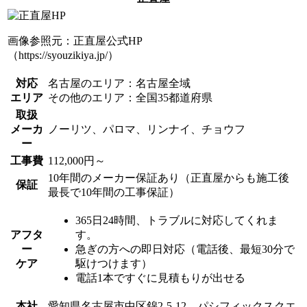
画像参照元：正直屋公式HP
（https://syouzikiya.jp/）
対応
名古屋のエリア：名古屋全域
エリア
その他のエリア：全国35都道府県
取扱
メーカ
ノーリツ、パロマ、リンナイ、チョウフ
ー
工事費
112,000円～
10年間のメーカー保証あり（正直屋からも施工後
保証
最長で10年間の工事保証）
365日24時間、トラブルに対応してくれま
アフタ
す。
ー
急ぎの方への即日対応（電話後、最短30分で
ケア
駆けつけます）
電話1本ですぐに見積もりが出せる
本社
愛知県名古屋市中区錦2-5-12 パシフィックスクエ