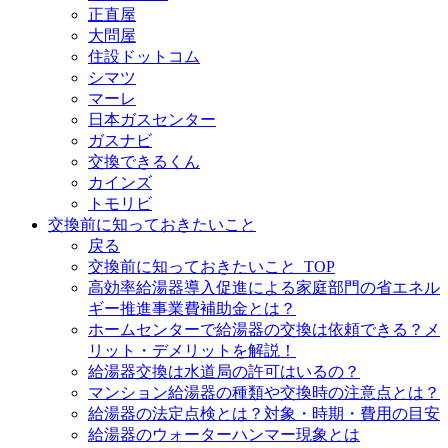
正直屋
大問屋
住設ドットコム
シマツ
マーレ
日本ガスセンター
ガスナビ
交換できるくん
カインズ
トモリビ
交換前に知っておきたいこと
戻る
交換前に知っておきたいこと_TOP
高効率給湯器導入促進による家庭部門の省エネル
ギー推進事業費補助金とは？
ホームセンターで給湯器の交換は依頼できる？メ
リット・デメリットを解説！
給湯器交換は水道局の許可はいるの？
マンション給湯器の種類や交換時の注意点とは？
給湯器の法定点検とは？対象・時期・費用の目安
給湯器のウォーターハンマー現象とは