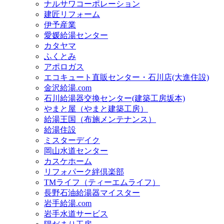
ナルサワコーポレーション
建匠リフォーム
伊予産業
愛媛給湯センター
カタヤマ
ふくとみ
アポロガス
エコキュート直販センター・石川店(大進住設)
金沢給湯.com
石川給湯器交換センター(建築工房坂本)
やまと屋（やまと建築工房）
給湯王国（布施メンテナンス）
給湯住設
ミスターデイク
岡山水道センター
カスケホーム
リフォパーク絆倶楽部
TMライフ（ティーエムライフ）
長野石油給湯器マイスター
岩手給湯.com
岩手水道サービス