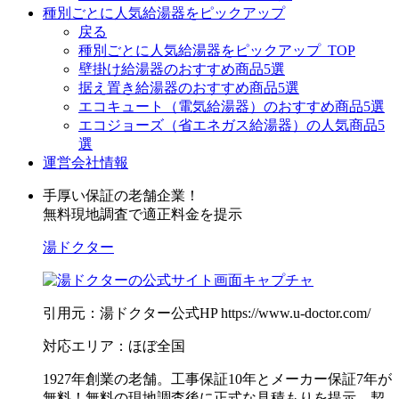
種別ごとに人気給湯器をピックアップ
戻る
種別ごとに人気給湯器をピックアップ_TOP
壁掛け給湯器のおすすめ商品5選
据え置き給湯器のおすすめ商品5選
エコキュート（電気給湯器）のおすすめ商品5選
エコジョーズ（省エネガス給湯器）の人気商品5
選
運営会社情報
手厚い保証の老舗企業！
無料現地調査で適正料金を提示
湯ドクター
引用元：湯ドクター公式HP https://www.u-doctor.com/
対応エリア：ほぼ全国
1927年創業の老舗。工事保証10年とメーカー保証7年が
無料！無料の現地調査後に正式な見積もりを提示、契