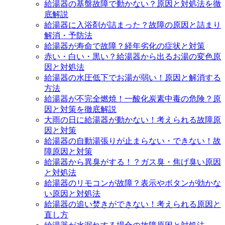
給湯器の基盤故障で動かない？原因と対処法を徹
底解説
給湯器に入浴剤が詰まった？故障の原因と詰まり
解消・予防法
給湯器が寿命で故障？経年劣化の症状と対策
赤い・白い・黒い？給湯器から出るお湯の変色原
因と対処法
給湯器の水圧低下でお湯が弱い！原因と解消する
方法
給湯器が不完全燃焼！一酸化炭素中毒の危険？原
因と対策を徹底解説
大雨の日に給湯器が動かない！考えられる故障原
因と対策
給湯器の自動湯張りが止まらない・できない！故
障原因と対策
給湯器から異臭がする！？ガス臭・焦げ臭い原因
と対処法
給湯器のリモコンが故障？表示やボタンが効かな
い原因と対処法
給湯器の追い焚きができない！考えられる原因と
直し方