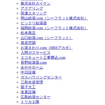
株式会社カイケン
アクアリング
田邊エネソシア
岡山給湯.com（シーフラット株式会社）
ビックリ給湯器
福岡給湯.com（シーフラット株式会社）
松本商店
山口給湯.com（シーフラット）
菜花空調
お湯まわり.com（BBSアカギ）
入間ガスサービス
エコキュート工事費込.com
長野給湯器.com
あやせホーム
中日設備
ガスハウジングセンター
三和水道管理
親子大工
友真設備
広島給湯センター
トリカエ隊