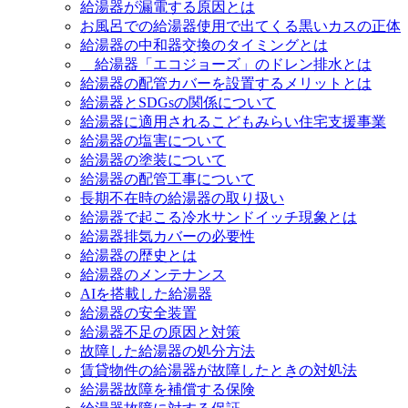
給湯器が漏電する原因とは
お風呂での給湯器使用で出てくる黒いカスの正体
給湯器の中和器交換のタイミングとは
給湯器「エコジョーズ」のドレン排水とは
給湯器の配管カバーを設置するメリットとは
給湯器とSDGsの関係について
給湯器に適用されるこどもみらい住宅支援事業
給湯器の塩害について
給湯器の塗装について
給湯器の配管工事について
長期不在時の給湯器の取り扱い
給湯器で起こる冷水サンドイッチ現象とは
給湯器排気カバーの必要性
給湯器の歴史とは
給湯器のメンテナンス
AIを搭載した給湯器
給湯器の安全装置
給湯器不足の原因と対策
故障した給湯器の処分方法
賃貸物件の給湯器が故障したときの対処法
給湯器故障を補償する保険