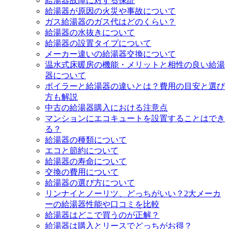
給湯器故障に対する保証
給湯器が原因の火災や事故について
ガス給湯器のガス代はどのくらい？
給湯器の水抜きについて
給湯器の設置タイプについて
メーカー違いの給湯器交換について
温水式床暖房の機能・メリットと相性の良い給湯
器について
ボイラーと給湯器の違いとは？費用の目安と選び
方も解説
中古の給湯器購入における注意点
マンションにエコキュートを設置することはでき
る？
給湯器の種類について
エコと節約について
給湯器の寿命について
交換の費用について
給湯器の選び方について
リンナイとノーリツ、どっちがいい？2大メーカ
ーの給湯器性能や口コミを比較
給湯器はどこで買うのが正解？
給湯器は購入とリースでどっちがお得？