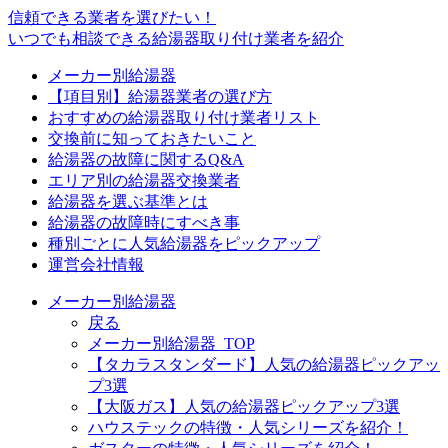
信頼できる業者を選びたい！
いつでも相談できる給湯器取り付け業者を紹介
メーカー別給湯器
【項目別】給湯器業者の選び方
おすすめの給湯器取り付け業者リスト
交換前に知っておきたいこと
給湯器の故障に関するQ&A
エリア別の給湯器交換業者
給湯器を選ぶ基準とは
給湯器の故障時にすべき事
種別ごとに人気給湯器をピックアップ
運営会社情報
メーカー別給湯器
戻る
メーカー別給湯器_TOP
【タカラスタンダード】人気の給湯器ピックアッ
プ3選
【大阪ガス】人気の給湯器ピックアップ3選
ハウステックの特徴・人気シリーズを紹介！