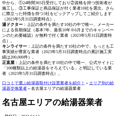
中から、①24時間365日受付しており②資格を持つ技術者が
施工し、③工事保証と商品保証が付く業者10社を選出。さら
に際立った特徴を持つ3社をピックアップしてご紹介します
（2023年5月31日調査時点）。
湯ドクター
：上記の条件を満たす10社の中で唯一、メーカー
による長期保証（基本7年、最長10年※6月までのキャンペー
ンのため要確認）が無料で付く業者（2023年5月31日調査時
点）。
キンライサー
：上記の条件を満たす10社の中で、もっとも工
事実績が豊富な業者（2023年5月31日調査時点の累計施工実
績は200,000件）。
正直屋
：上記の条件を満たす10社の中で唯一、公式サイトに
「100種類以上の給湯器をそろえている」と明記している業
者（2023年5月31日調査時点）。
口コミで選ぶ給湯器取付け設置業者を紹介！
»
エリア別の給
湯器交換業者
»
名古屋エリアの給湯器業者
名古屋エリアの給湯器業者