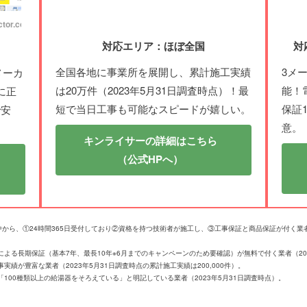
or.com/
対応エリア：ほぼ全国
対
全国各地に事業所を展開し、累計施工実績
3メ
メーカ
は20万件（2023年5月31日調査時点）！最
能！
に正
短で当日工事も可能なスピードが嬉しい。
保証
で安
意。
キンライサーの詳細はこちら
（公式HPへ）
社の中から、①24時間365日受付しており②資格を持つ技術者が施工し、③工事保証と商品保証が付く
よる長期保証（基本7年、最長10年※6月までのキャンペーンのため要確認）が無料で付く業者（202
績が豊富な業者（2023年5月31日調査時点の累計施工実績は200,000件）。
100種類以上の給湯器をそろえている」と明記している業者（2023年5月31日調査時点）。