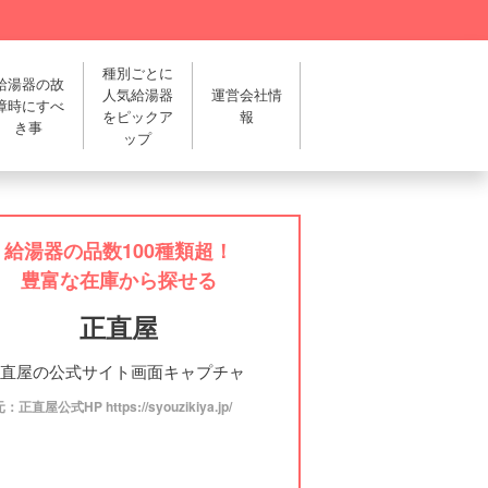
種別ごとに
給湯器の故
人気給湯器
運営会社情
障時にすべ
をピックア
報
き事
ップ
給湯器の品数100種類超！
豊富な在庫から探せる
正直屋
正直屋公式HP https://syouzikiya.jp/