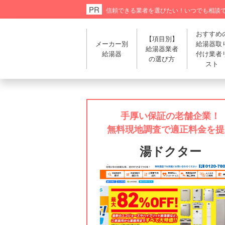
信頼できる業者を選びたい！
いつでも相談
おすすめ
【項目別】
メーカー別
給湯器取
給湯器業者
給湯器
付け業者
の選び方
スト
手厚い保証の老舗企業！
無料現地調査で適正料金を提
湯ドクター