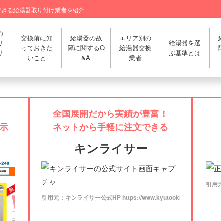
できる給湯器取り付け業者を紹介
の
交換前に知
給湯器の故
エリア別の
り
給湯器を選
っておきた
障に関するQ
給湯器交換
リ
ぶ基準とは
いこと
&A
業者
全国展開だから実績が豊富！
示
ネットから手軽に注文できる
キンライサー
引用元：
引用元：キンライサー公式HP https://www.kyutooki.com/