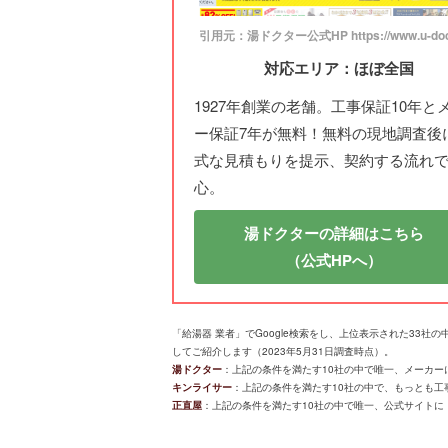
引用元：湯ドクター公式HP https://www.u-doct
対応エリア：ほぼ全国
1927年創業の老舗。工事保証10年と
ー保証7年が無料！無料の現地調査後
式な見積もりを提示、契約する流れ
心。
湯ドクターの詳細はこちら
（公式HPへ）
「給湯器 業者」でGoogle検索をし、上位表示された33
してご紹介します（2023年5月31日調査時点）。
湯ドクター
：上記の条件を満たす10社の中で唯一、メーカーに
キンライサー
：上記の条件を満たす10社の中で、もっとも工事実
正直屋
：上記の条件を満たす10社の中で唯一、公式サイトに「