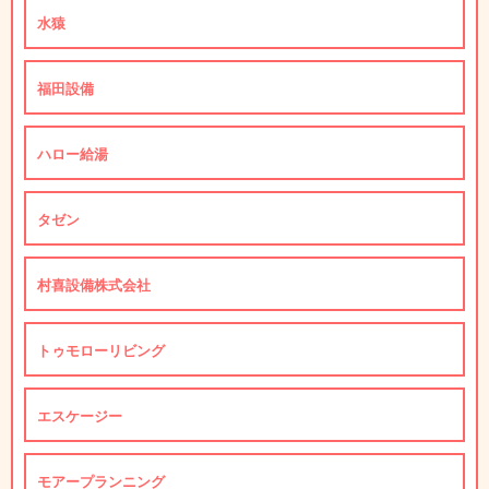
水猿
福田設備
ハロー給湯
タゼン
村喜設備株式会社
トゥモローリビング
エスケージー
モアープランニング