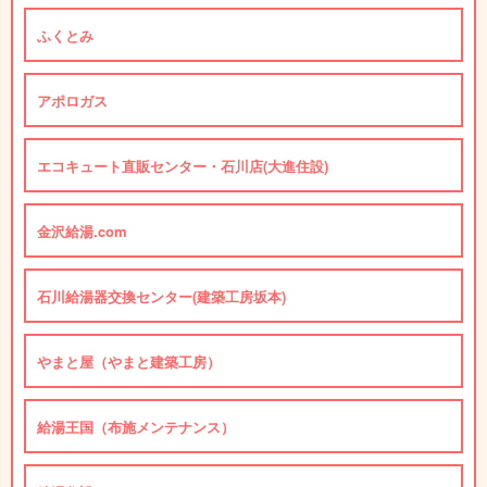
ふくとみ
アポロガス
エコキュート直販センター・石川店(大進住設)
金沢給湯.com
石川給湯器交換センター(建築工房坂本)
やまと屋（やまと建築工房）
給湯王国（布施メンテナンス）