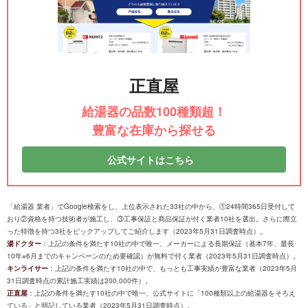
正直屋
給湯器の品数100種類超！
豊富な在庫から探せる
公式サイトはこちら
「給湯器 業者」でGoogle検索をし、上位表示された33社の中から、①24時間365日受付して
おり②資格を持つ技術者が施工し、③工事保証と商品保証が付く業者10社を選出。さらに際立
った特徴を持つ3社をピックアップしてご紹介します（2023年5月31日調査時点）。
湯ドクター
：上記の条件を満たす10社の中で唯一、メーカーによる長期保証（基本7年、最長
10年※6月までのキャンペーンのため要確認）が無料で付く業者（2023年5月31日調査時点）。
キンライサー
：上記の条件を満たす10社の中で、もっとも工事実績が豊富な業者（2023年5月
31日調査時点の累計施工実績は200,000件）。
正直屋
：上記の条件を満たす10社の中で唯一、公式サイトに「100種類以上の給湯器をそろえ
ている」と明記している業者（2023年5月31日調査時点）。