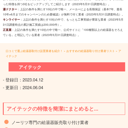
った特徴を持つ3社をピックアップしてご紹介します（2023年5月31日調査時点）。
湯ドクター
：上記の条件を満たす10社の中で唯一、メーカーによる長期保証（基本7年、最長
10年※6月までのキャンペーンのため要確認）が無料で付く業者（2023年5月31日調査時点）。
キンライサー
：上記の条件を満たす10社の中で、もっとも工事実績が豊富な業者（2023年5月
31日調査時点の累計施工実績は200,000件）。
正直屋
：上記の条件を満たす10社の中で唯一、公式サイトに「100種類以上の給湯器をそろえ
ている」と明記している業者（2023年5月31日調査時点）。
口コミで選ぶ給湯器取付け設置業者を紹介！
»
おすすめの給湯器取り付け業者リスト
»
ア
イテック
アイテック
- 登録日：
2023.04.12
- 更新日：
2024.06.04
アイテックの特徴を簡潔にまとめると...
ノーリツ専門の給湯器販売取り付け業者