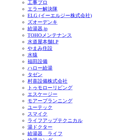
工事プロ
エラー解決隊
ELG (イーエルジー株式会社)
ズオーデンキ
給湯器.jp
TOHOメンテナンス
水道屋本舗LP
やまみ住設
水猿
福田設備
ハロー給湯
タゼン
村喜設備株式会社
トゥモローリビング
エスケージー
モアープランニング
ユーテック
スマイク
ライフアップテクニカル
湯ドクター
給湯器 ライフ