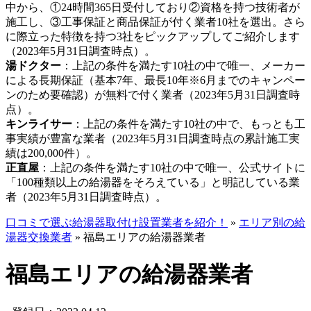
中から、①24時間365日受付しており②資格を持つ技術者が
施工し、③工事保証と商品保証が付く業者10社を選出。さら
に際立った特徴を持つ3社をピックアップしてご紹介します
（2023年5月31日調査時点）。
湯ドクター
：上記の条件を満たす10社の中で唯一、メーカー
による長期保証（基本7年、最長10年※6月までのキャンペー
ンのため要確認）が無料で付く業者（2023年5月31日調査時
点）。
キンライサー
：上記の条件を満たす10社の中で、もっとも工
事実績が豊富な業者（2023年5月31日調査時点の累計施工実
績は200,000件）。
正直屋
：上記の条件を満たす10社の中で唯一、公式サイトに
「100種類以上の給湯器をそろえている」と明記している業
者（2023年5月31日調査時点）。
口コミで選ぶ給湯器取付け設置業者を紹介！
»
エリア別の給
湯器交換業者
»
福島エリアの給湯器業者
福島エリアの給湯器業者