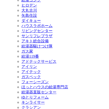
給湯コング
ヒロデン
大丸古川
矢島住設
ダイキョー
ハウスラボホーム
リビングセンター
サンリフレプラザ
アキト総合設備
給湯器駆けつけ隊
ガス家
給湯119番
アドテックサービス
アイリン
アイテック
ガスペック
フォーシーズン
ほっとハウスの給湯専門店
給湯器直販センター
ゆとりフォーム
キンライサー
クラシアン