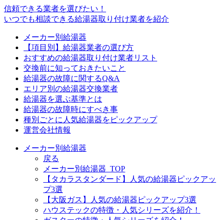
信頼できる業者を選びたい！
いつでも相談できる給湯器取り付け業者を紹介
メーカー別給湯器
【項目別】給湯器業者の選び方
おすすめの給湯器取り付け業者リスト
交換前に知っておきたいこと
給湯器の故障に関するQ&A
エリア別の給湯器交換業者
給湯器を選ぶ基準とは
給湯器の故障時にすべき事
種別ごとに人気給湯器をピックアップ
運営会社情報
メーカー別給湯器
戻る
メーカー別給湯器_TOP
【タカラスタンダード】人気の給湯器ピックアッ
プ3選
【大阪ガス】人気の給湯器ピックアップ3選
ハウステックの特徴・人気シリーズを紹介！