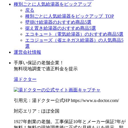
種別ごとに人気給湯器をピックアップ
戻る
種別ごとに人気給湯器をピックアップ_TOP
壁掛け給湯器のおすすめ商品5選
据え置き給湯器のおすすめ商品5選
エコキュート（電気給湯器）のおすすめ商品5選
エコジョーズ（省エネガス給湯器）の人気商品5
選
運営会社情報
手厚い保証の老舗企業！
無料現地調査で適正料金を提示
湯ドクター
引用元：湯ドクター公式HP https://www.u-doctor.com/
対応エリア：ほぼ全国
1927年創業の老舗。工事保証10年とメーカー保証7年が
無料！無料の現地調査後に正式な見積もりを提示、契