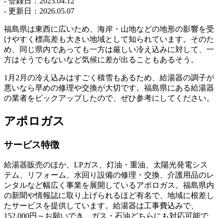
- 登録日：
2023.04.12
- 更新日：
2026.05.07
福島県は東西に広いため、海岸・山地などの地形の影響を受
けやすく標高差も大きい地域として知られています。そのた
め、同じ県内であっても一方は厳しい冷え込みに対して、一
方はそうでもないなど気候に差が出ることもあるそう。
1月2月の冷え込みはすごく積雪もあるため、給湯器の調子が
悪いなら早めの修理や交換が大切です。福島県にある給湯器
の業者をピックアップしたので、ぜひ参考にしてください。
アポロガス
サービス特徴
給湯器販売のほか、LPガス、灯油・重油、太陽光発電シス
テム、リフォーム、水回り設備の修理・交換、介護用品のレ
ンタルなど幅広く事業を展開しているアポロガス。福島県内
の新聞や情報誌に取り上げられるほど有名で、地域に根差し
たサービスを提供しています。給湯器は工事費込みで、
152,000円～お願いでき、ガス・石油どちらにも対応可能で