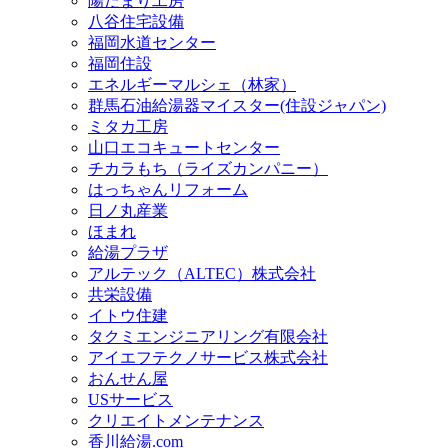
陽だまり工房
八谷住宅設備
福岡水道センター
福岡住設
エネルギーマルシェ（林家）
群馬石油給湯器マイスター(住設ジャパン)
ミタカ工房
山口エコキュートセンター
チカラもち（ライズカンパニー）
はっちゃんリフォーム
日ノ丸産業
ほまれ
給湯プラザ
アルテック（ALTEC）株式会社
共栄設備
イトウ住建
タクミエンジニアリング有限会社
アイエフテクノサービス株式会社
おんせん屋
USサービス
クリエイトメンテナンス
香川給湯.com