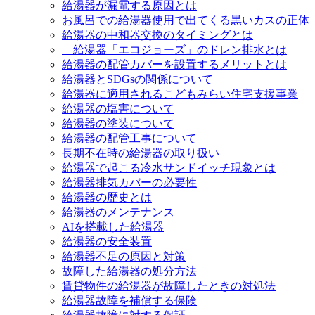
給湯器が漏電する原因とは
お風呂での給湯器使用で出てくる黒いカスの正体
給湯器の中和器交換のタイミングとは
給湯器「エコジョーズ」のドレン排水とは
給湯器の配管カバーを設置するメリットとは
給湯器とSDGsの関係について
給湯器に適用されるこどもみらい住宅支援事業
給湯器の塩害について
給湯器の塗装について
給湯器の配管工事について
長期不在時の給湯器の取り扱い
給湯器で起こる冷水サンドイッチ現象とは
給湯器排気カバーの必要性
給湯器の歴史とは
給湯器のメンテナンス
AIを搭載した給湯器
給湯器の安全装置
給湯器不足の原因と対策
故障した給湯器の処分方法
賃貸物件の給湯器が故障したときの対処法
給湯器故障を補償する保険