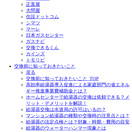
正直屋
大問屋
住設ドットコム
シマツ
マーレ
日本ガスセンター
ガスナビ
交換できるくん
カインズ
トモリビ
交換前に知っておきたいこと
戻る
交換前に知っておきたいこと_TOP
高効率給湯器導入促進による家庭部門の省エネル
ギー推進事業費補助金とは？
ホームセンターで給湯器の交換は依頼できる？メ
リット・デメリットを解説！
給湯器交換は水道局の許可はいるの？
マンション給湯器の種類や交換時の注意点とは？
給湯器の法定点検とは？対象・時期・費用の目安
給湯器のウォーターハンマー現象とは