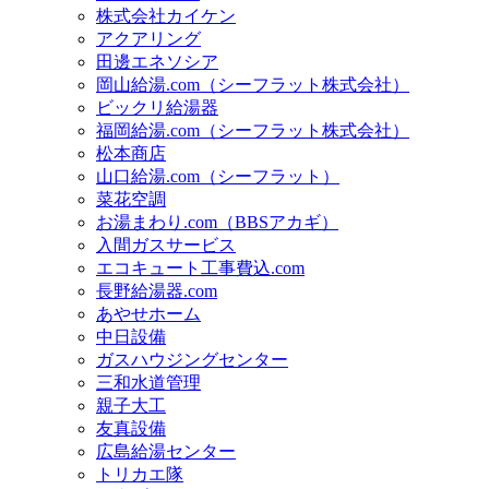
株式会社カイケン
アクアリング
田邊エネソシア
岡山給湯.com（シーフラット株式会社）
ビックリ給湯器
福岡給湯.com（シーフラット株式会社）
松本商店
山口給湯.com（シーフラット）
菜花空調
お湯まわり.com（BBSアカギ）
入間ガスサービス
エコキュート工事費込.com
長野給湯器.com
あやせホーム
中日設備
ガスハウジングセンター
三和水道管理
親子大工
友真設備
広島給湯センター
トリカエ隊