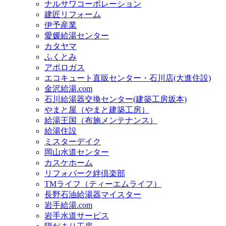
ナルサワコーポレーション
建匠リフォーム
伊予産業
愛媛給湯センター
カタヤマ
ふくとみ
アポロガス
エコキュート直販センター・石川店(大進住設)
金沢給湯.com
石川給湯器交換センター(建築工房坂本)
やまと屋（やまと建築工房）
給湯王国（布施メンテナンス）
給湯住設
ミスターデイク
岡山水道センター
カスケホーム
リフォパーク絆倶楽部
TMライフ（ティーエムライフ）
長野石油給湯器マイスター
岩手給湯.com
岩手水道サービス