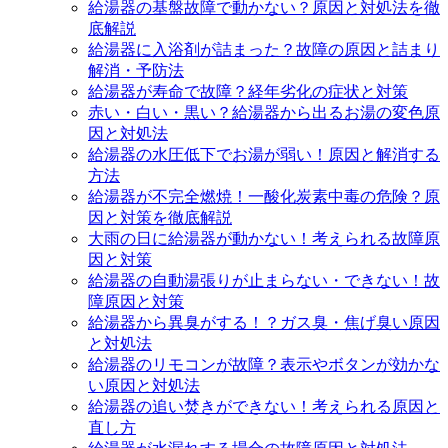
給湯器の基盤故障で動かない？原因と対処法を徹
底解説
給湯器に入浴剤が詰まった？故障の原因と詰まり
解消・予防法
給湯器が寿命で故障？経年劣化の症状と対策
赤い・白い・黒い？給湯器から出るお湯の変色原
因と対処法
給湯器の水圧低下でお湯が弱い！原因と解消する
方法
給湯器が不完全燃焼！一酸化炭素中毒の危険？原
因と対策を徹底解説
大雨の日に給湯器が動かない！考えられる故障原
因と対策
給湯器の自動湯張りが止まらない・できない！故
障原因と対策
給湯器から異臭がする！？ガス臭・焦げ臭い原因
と対処法
給湯器のリモコンが故障？表示やボタンが効かな
い原因と対処法
給湯器の追い焚きができない！考えられる原因と
直し方