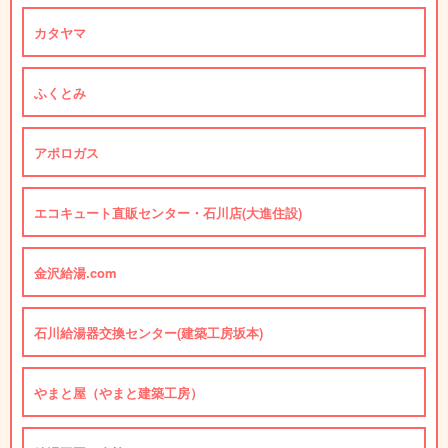
カタヤマ
ふくとみ
アポロガス
エコキュート直販センター・石川店(大進住設)
金沢給湯.com
石川給湯器交換センター(建築工房坂本)
やまと屋（やまと建築工房）