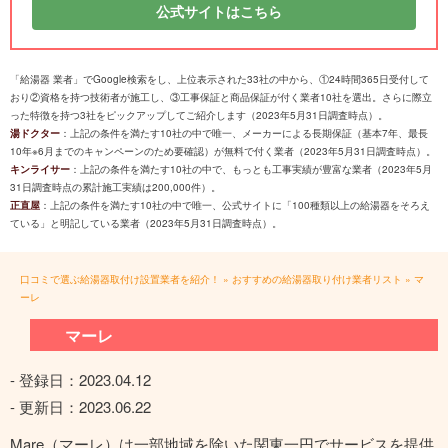
公式サイトはこちら
「給湯器 業者」でGoogle検索をし、上位表示された33社の中から、①24時間365日受付して
おり②資格を持つ技術者が施工し、③工事保証と商品保証が付く業者10社を選出。さらに際立
った特徴を持つ3社をピックアップしてご紹介します（2023年5月31日調査時点）。
湯ドクター
：上記の条件を満たす10社の中で唯一、メーカーによる長期保証（基本7年、最長
10年※6月までのキャンペーンのため要確認）が無料で付く業者（2023年5月31日調査時点）。
キンライサー
：上記の条件を満たす10社の中で、もっとも工事実績が豊富な業者（2023年5月
31日調査時点の累計施工実績は200,000件）。
正直屋
：上記の条件を満たす10社の中で唯一、公式サイトに「100種類以上の給湯器をそろえ
ている」と明記している業者（2023年5月31日調査時点）。
口コミで選ぶ給湯器取付け設置業者を紹介！
»
おすすめの給湯器取り付け業者リスト
»
マ
ーレ
マーレ
- 登録日：
2023.04.12
- 更新日：
2023.06.22
Mare（マーレ）は一部地域を除いた関東一円でサービスを提供