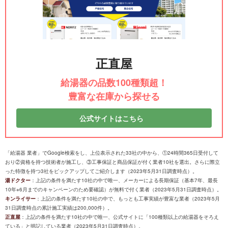
正直屋
給湯器の品数100種類超！
豊富な在庫から探せる
公式サイトはこちら
「給湯器 業者」でGoogle検索をし、上位表示された33社の中から、①24時間365日受付して
おり②資格を持つ技術者が施工し、③工事保証と商品保証が付く業者10社を選出。さらに際立
った特徴を持つ3社をピックアップしてご紹介します（2023年5月31日調査時点）。
湯ドクター
：上記の条件を満たす10社の中で唯一、メーカーによる長期保証（基本7年、最長
10年※6月までのキャンペーンのため要確認）が無料で付く業者（2023年5月31日調査時点）。
キンライサー
：上記の条件を満たす10社の中で、もっとも工事実績が豊富な業者（2023年5月
31日調査時点の累計施工実績は200,000件）。
正直屋
：上記の条件を満たす10社の中で唯一、公式サイトに「100種類以上の給湯器をそろえ
ている」と明記している業者（2023年5月31日調査時点）。