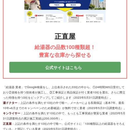
正直屋
給湯器の品数100種類超！
豊富な在庫から探せる
公式サイトはこちら
「給湯器 業者」でGoogle検索をし、上位表示された33社の中から、①24時間365日受付して
おり②資格を持つ技術者が施工し、③工事保証と商品保証が付く業者10社を選出。さらに際立
った特徴を持つ3社をピックアップしてご紹介します（2023年5月31日調査時点）。
湯ドクター
：上記の条件を満たす10社の中で唯一、メーカーによる長期保証（基本7年、最長
10年※6月までのキャンペーンのため要確認）が無料で付く業者（2023年5月31日調査時点）。
キンライサー
：上記の条件を満たす10社の中で、もっとも工事実績が豊富な業者（2023年5月
31日調査時点の累計施工実績は200,000件）。
正直屋
：上記の条件を満たす10社の中で唯一、公式サイトに「100種類以上の給湯器をそろえ
ている」と明記している業者（2023年5月31日調査時点）。