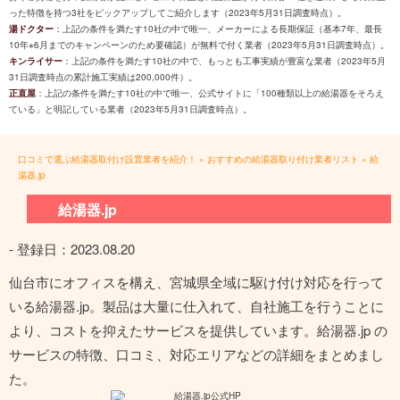
った特徴を持つ3社をピックアップしてご紹介します（2023年5月31日調査時点）。
湯ドクター
：上記の条件を満たす10社の中で唯一、メーカーによる長期保証（基本7年、最長
10年※6月までのキャンペーンのため要確認）が無料で付く業者（2023年5月31日調査時点）。
キンライサー
：上記の条件を満たす10社の中で、もっとも工事実績が豊富な業者（2023年5月
31日調査時点の累計施工実績は200,000件）。
正直屋
：上記の条件を満たす10社の中で唯一、公式サイトに「100種類以上の給湯器をそろえ
ている」と明記している業者（2023年5月31日調査時点）。
口コミで選ぶ給湯器取付け設置業者を紹介！
»
おすすめの給湯器取り付け業者リスト
»
給
湯器.jp
給湯器.jp
- 登録日：
2023.08.20
仙台市にオフィスを構え、宮城県全域に駆け付け対応を行って
いる給湯器.jp。製品は大量に仕入れて、自社施工を行うことに
より、コストを抑えたサービスを提供しています。給湯器.jp の
サービスの特徴、口コミ、対応エリアなどの詳細をまとめまし
た。