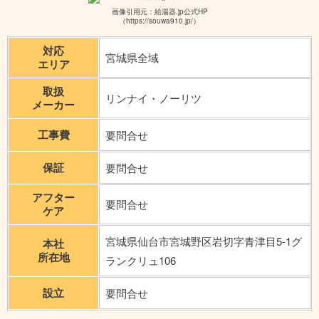
画像引用元：給湯器.jp公式HP
（https://souwa910.jp/）
対応
宮城県全域
エリア
取扱
リンナイ・ノーリツ
メーカー
工事費
要問合せ
保証
要問合せ
アフター
要問合せ
ケア
宮城県仙台市宮城野区岩切字青津目5-1グ
本社
所在地
ランクリュ106
設立
要問合せ